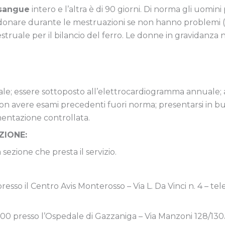
sangue
intero e l’altra è di 90 giorni. Di norma gli uomi
onare durante le mestruazioni se non hanno problemi (m
estruale per il bilancio del ferro. Le donne in gravida
ale; essere sottoposto all’elettrocardiogramma annuale; 
non avere esami precedenti fuori norma; presentarsi in buo
mentazione controllata.
ZIONE:
 sezione che presta il servizio.
0 presso il Centro Avis Monterosso – Via L. Da Vinci n. 4 –
 9.00 presso l’Ospedale di Gazzaniga – Via Manzoni 128/130