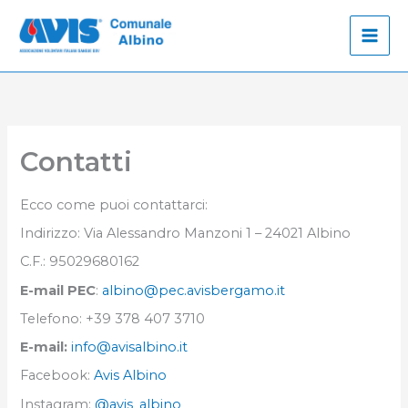
Vai
al
contenuto
Contatti
Ecco come puoi contattarci:
Indirizzo: Via Alessandro Manzoni 1 – 24021 Albino
C.F.: 95029680162
E-mail PEC
:
albino@pec.avisbergamo.it
Telefono: +39 378 407 3710
E-mail:
info@avisalbino.it
Facebook:
Avis Albino
Instagram:
@avis_albino